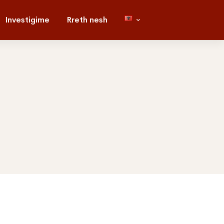
Investigime
Rreth nesh
Search