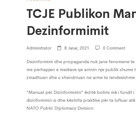
TCJE
TCJE Publikon Man
Publikon
Dezinformimit
Manualin
Administrator
8 Janar, 2021
0 Comment
e
Dezinformimi dhe propaganda nuk jane fenomene te re
me perhapjen e mediave qe arrinin nje publik shume 
zmadhuan dhe u shendrruan ne arme te rendesishme te
Dezinformimit
“Manual për Dizinformimin” është botimi më i fundit i 
dizinfomimin si dhe këshilla praktike për ta luftuar at
NATO Public Diplomacy Division.