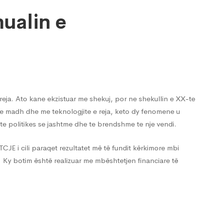
ualin e
ja. Ato kane ekzistuar me shekuj, por ne shekullin e XX-te
te madh dhe me teknologjite e reja, keto dy fenomene u
 politikes se jashtme dhe te brendshme te nje vendi.
TCJE i cili paraqet rezultatet më të fundit kërkimore mbi
ë. Ky botim është realizuar me mbështetjen financiare të